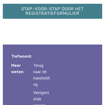
STAP-VOOR-STAP DOOR HET
REGISTRATIEFORMULIER
Trefwoord:
Meer
Terug
weten:
naar de
handleidi
ng
Veelgest
elde