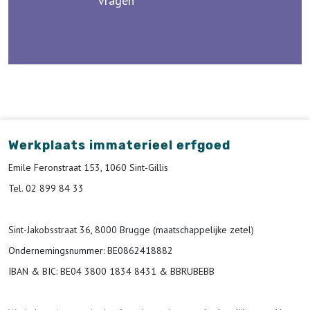
vragen
Werkplaats immaterieel erfgoed
Emile Feronstraat 153, 1060 Sint-Gillis
Tel. 02 899 84 33
Sint-Jakobsstraat 36, 8000 Brugge (maatschappelijke zetel)
Ondernemingsnummer
: BE0862418882
IBAN & BIC:
BE04 3800 1834 8431 & BBRUBEBB