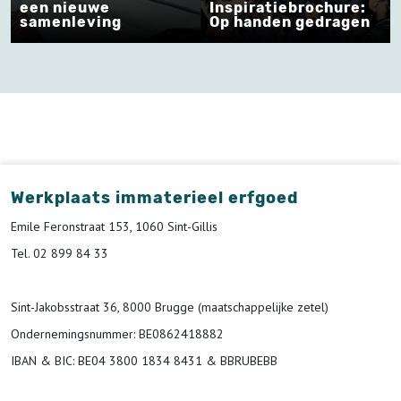
een nieuwe
Inspiratiebrochure:
samenleving
Op handen gedragen
Werkplaats immaterieel erfgoed
Emile Feronstraat 153, 1060 Sint-Gillis
Tel. 02 899 84 33
Sint-Jakobsstraat 36, 8000 Brugge (maatschappelijke zetel)
Ondernemingsnummer
: BE0862418882
IBAN & BIC:
BE04 3800 1834 8431 & BBRUBEBB