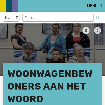
MENU
WOONWAGENBEW
ONERS AAN HET
WOORD