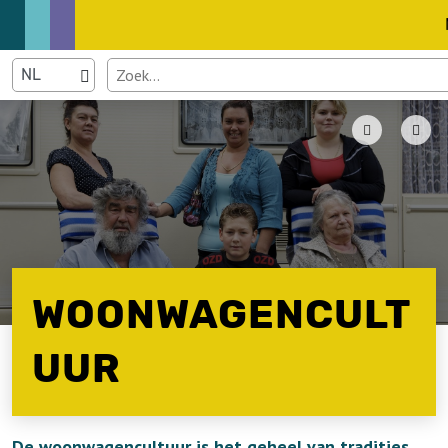
WOONWAGENCULT
UUR
De woonwagencultuur is het geheel van tradities,