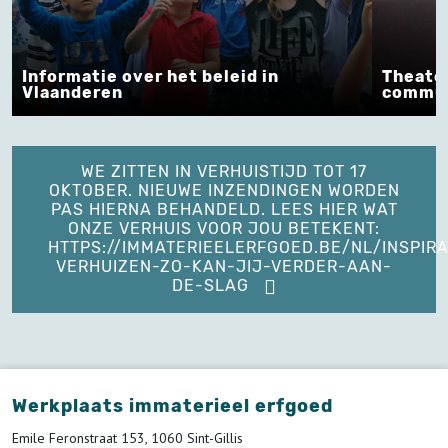
 beleid in
Theater op het terrein en an
communicatie-acties
WE ZITTEN IN VERHUISTIJD TOT 17
OKTOBER. NIEUWE INZENDINGEN WORDEN
PAS HIERNA BEHANDELD. LEES HIER WAT
ONZE VERHUIS VOOR JOU BETEKENT:
HTTPS://IMMATERIEELERFGOED.BE/NL/INSPIRA
VERHUIZEN-ZO-KAN-JIJ-VERDER-AAN-
DE-SLAG
Werkplaats immaterieel erfgoed
Emile Feronstraat 153, 1060 Sint-Gillis