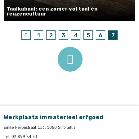
Taalkabaal: een zomer vol taal én
reuzencultuur
1
2
3
4
5
6
7
Werkplaats immaterieel erfgoed
Emile Feronstraat 153, 1060 Sint-Gillis
Tel. 02 899 84 33