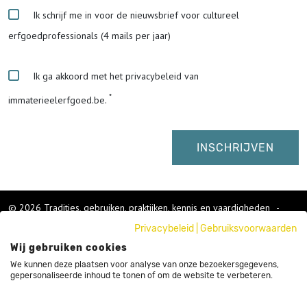
Ik schrijf me in voor de nieuwsbrief voor cultureel
erfgoedprofessionals (4 mails per jaar)
Ik ga akkoord met het privacybeleid van
immaterieelerfgoed.be.
© 2026 Tradities, gebruiken, praktijken, kennis en vaardigheden
-
Cookies wijzigen
-
Privacybeleid
|
Gebruiksvoorwaarden
Colofon
Wij gebruiken cookies
Gebruikersvoorwaarden
Privacybeleid
We kunnen deze plaatsen voor analyse van onze bezoekersgegevens,
gepersonaliseerde inhoud te tonen of om de website te verbeteren.
Cookies
Nieuwsbrief