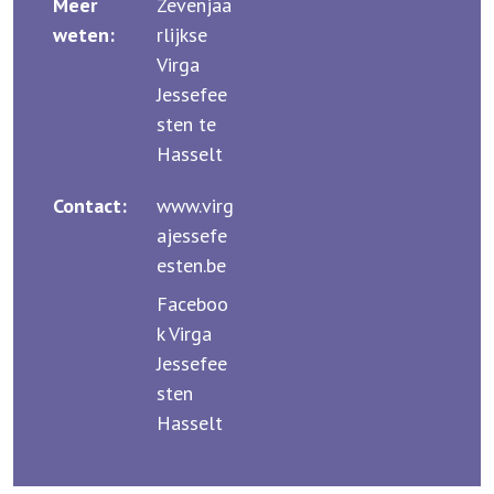
Meer
Zevenjaa
weten:
rlijkse
Virga
Jessefee
sten te
Hasselt
Contact:
www.virg
ajessefe
esten.be
Faceboo
k Virga
Jessefee
sten
Hasselt