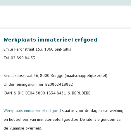
Werkplaats immaterieel erfgoed
Emile Feronstraat 153, 1060 Sint-Gillis
Tel. 02 899 84 33
Sint-Jakobsstraat 36, 8000 Brugge (maatschappelijke zetel)
Ondernemingsnummer
: BE0862418882
IBAN & BIC:
BE04 3800 1834 8431 & BBRUBEBB
Werkplaats immaterieel erfgoed
staat in voor de
dagelijkse werking
en het beheer van immaterieelerfgoed.be.
De site is eigendom van
de Vlaamse overheid.