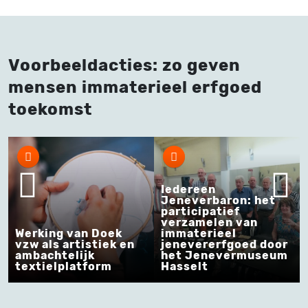
Voorbeeldacties: zo geven
mensen immaterieel erfgoed
toekomst
Iedereen
Jeneverbaron: het
participatief
verzamelen van
Werking van Doek
immaterieel
vzw als artistiek en
jenevererfgoed door
ambachtelijk
het Jenevermuseum
textielplatform
Hasselt