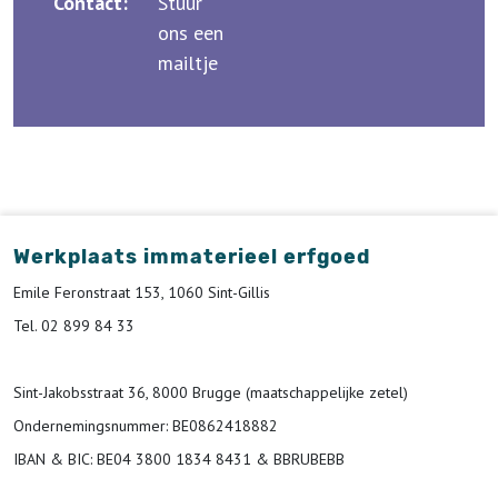
Contact:
Stuur
ons een
mailtje
Werkplaats immaterieel erfgoed
Emile Feronstraat 153, 1060 Sint-Gillis
Tel. 02 899 84 33
Sint-Jakobsstraat 36, 8000 Brugge (maatschappelijke zetel)
Ondernemingsnummer
: BE0862418882
IBAN & BIC:
BE04 3800 1834 8431 & BBRUBEBB