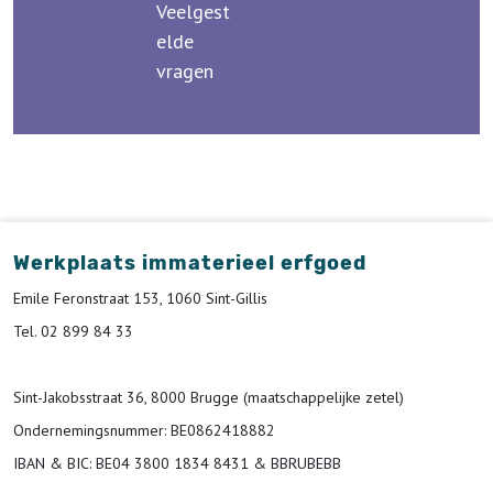
Veelgest
elde
vragen
Werkplaats immaterieel erfgoed
Emile Feronstraat 153, 1060 Sint-Gillis
Tel. 02 899 84 33
Sint-Jakobsstraat 36, 8000 Brugge (maatschappelijke zetel)
Ondernemingsnummer
: BE0862418882
IBAN & BIC:
BE04 3800 1834 8431 & BBRUBEBB