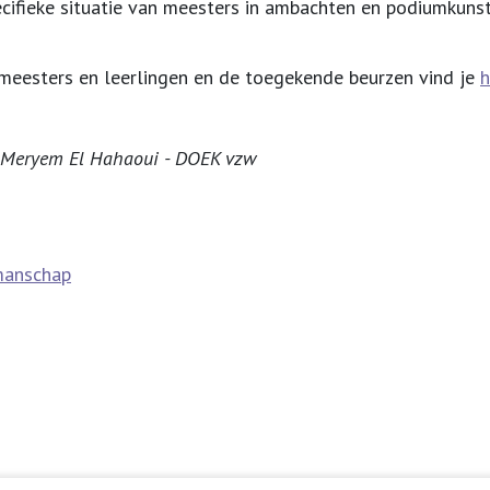
ecifieke situatie van meesters in ambachten en podiumkuns
 meesters en leerlingen en de toegekende beurzen vind je
h
 Meryem El Hahaoui - DOEK vzw
manschap