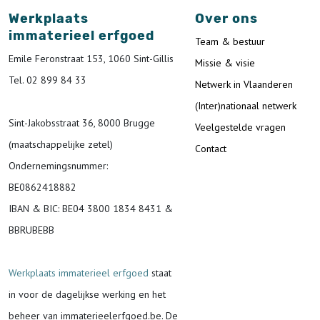
Werkplaats
Over ons
immaterieel erfgoed
Team & bestuur
Emile Feronstraat 153, 1060 Sint-Gillis
Missie & visie
Tel. 02 899 84 33
Netwerk in Vlaanderen
(Inter)nationaal netwerk
Sint-Jakobsstraat 36, 8000 Brugge
Veelgestelde vragen
(maatschappelijke zetel)
Contact
Ondernemingsnummer
:
BE0862418882
IBAN & BIC:
BE04 3800 1834 8431 &
BBRUBEBB
Werkplaats immaterieel erfgoed
staat
in voor de
dagelijkse werking en het
beheer van immaterieelerfgoed.be.
De