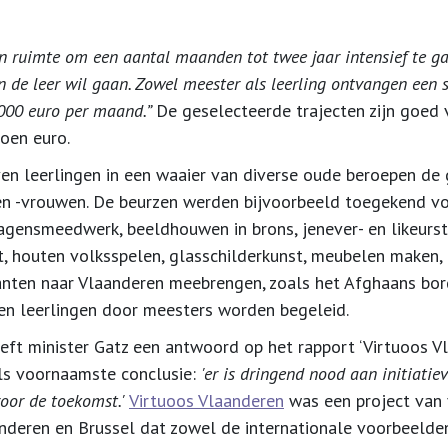
 ruimte om een aantal maanden tot twee jaar intensief te 
n de leer wil gaan.
Zowel meester als leerling ontvangen een 
000 euro per maand.”
De geselecteerde trajecten zijn goed 
oen euro.
n leerlingen in een waaier van diverse oude beroepen de 
n -vrouwen. De beurzen werden bijvoorbeeld toegekend v
agensmeedwerk, beeldhouwen in brons, jenever- en likeurst
t, houten volksspelen, glasschilderkunst, meubelen maken, 
ten naar Vlaanderen meebrengen, zoals het Afghaans bord
len leerlingen door meesters worden begeleid.
ft minister Gatz een antwoord op het rapport ‘Virtuoos Vl
ls voornaamste conclusie:
'er is dringend nood aan initiat
voor de toekomst.'
Virtuoos Vlaanderen
was een project van 
anderen en Brussel dat zowel de internationale voorbeelde