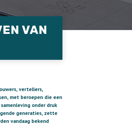
VEN VAN
uwers, vertellers,
sen, met beroepen die een
e samenleving onder druk
lgende generaties, zette
erden vandaag bekend