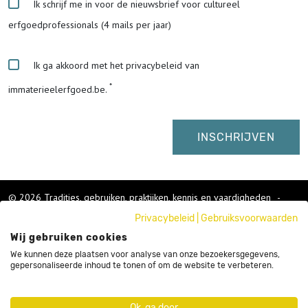
Ik schrijf me in voor de nieuwsbrief voor cultureel
erfgoedprofessionals (4 mails per jaar)
Ik ga akkoord met het privacybeleid van
immaterieelerfgoed.be.
© 2026 Tradities, gebruiken, praktijken, kennis en vaardigheden
-
Cookies wijzigen
-
Privacybeleid
|
Gebruiksvoorwaarden
Colofon
Wij gebruiken cookies
Gebruikersvoorwaarden
Privacybeleid
We kunnen deze plaatsen voor analyse van onze bezoekersgegevens,
gepersonaliseerde inhoud te tonen of om de website te verbeteren.
Cookies
Nieuwsbrief
Sitemap
Ok, ga door