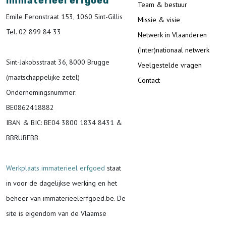
immaterieel erfgoed
Team & bestuur
Emile Feronstraat 153, 1060 Sint-Gillis
Missie & visie
Tel. 02 899 84 33
Netwerk in Vlaanderen
(Inter)nationaal netwerk
Sint-Jakobsstraat 36, 8000 Brugge
Veelgestelde vragen
(maatschappelijke zetel)
Contact
Ondernemingsnummer
:
BE0862418882
IBAN & BIC:
BE04 3800 1834 8431 &
BBRUBEBB
Werkplaats immaterieel erfgoed
staat
in voor de
dagelijkse werking en het
beheer van immaterieelerfgoed.be.
De
site is eigendom van de Vlaamse