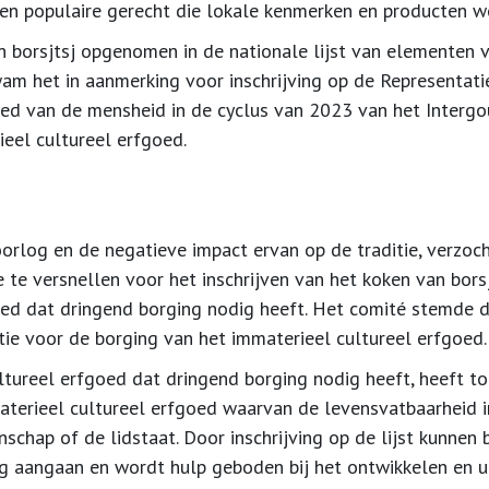
e en populaire gerecht die lokale kenmerken en producten w
 borsjtsj opgenomen in de nationale lijst van elementen v
m het in aanmerking voor inschrijving op de Representatie
oed van de mensheid in de cyclus van 2023 van het Interg
eel cultureel erfgoed.
log en de negatieve impact ervan op de traditie, verzoch
te versnellen voor het inschrijven van het koken van borsj
oed dat dringend borging nodig heeft. Het comité stemde 
ie voor de borging van het immaterieel cultureel erfgoed.
ltureel erfgoed dat dringend borging nodig heeft, heeft t
terieel cultureel erfgoed waarvan de levensvatbaarheid 
schap of de lidstaat. Door inschrijving op de lijst kunne
g aangaan en wordt hulp geboden bij het ontwikkelen en ui