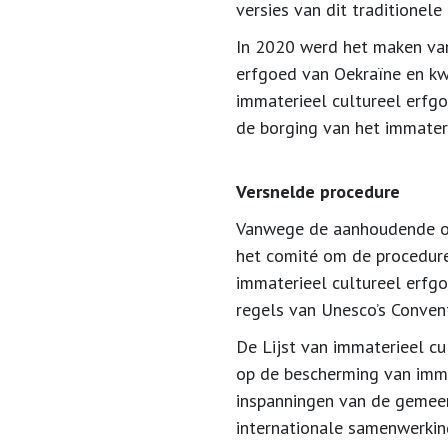
versies van dit traditionel
In 2020 werd het maken van
erfgoed van Oekraïne en kwa
immaterieel cultureel erfg
de borging van het immateri
Versnelde procedure
Vanwege de aanhoudende oor
het comité om de procedure 
immaterieel cultureel erfg
regels van Unesco’s Convent
De Lijst van immaterieel cu
op de bescherming van imma
inspanningen van de gemeen
internationale samenwerkin