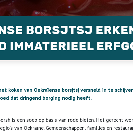
NSE BORSJTSJ ERKE
D IMMATERIEEL ERFG
t koken van Oekraïense borsjtsj versneld in te schijven
goed dat dringend borging nodig heeft.
f borsh is een soep op basis van rode bieten. Het gerecht wo
regio's van Oekraïne. Gemeenschappen, families en restaur