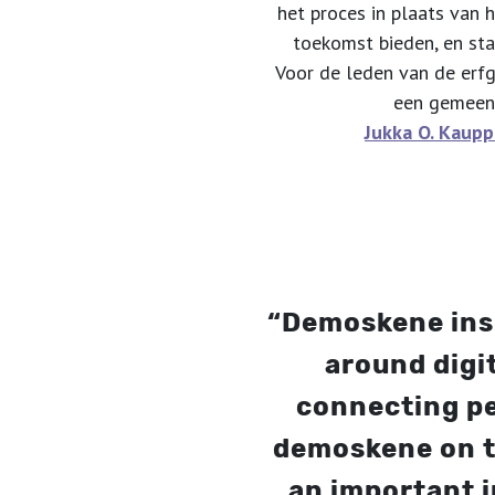
het proces in plaats van 
toekomst bieden, en star
Voor de leden van de erf
een gemeens
Jukka O. Kaup
“Demoskene inspi
around digi
connecting pe
demoskene on th
an important in