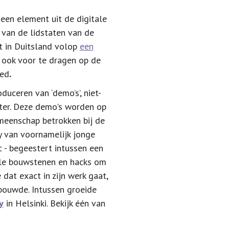
 een element uit de digitale
 van de lidstaten van de
 in Duitsland volop
een
 ook voor te dragen op de
oed
.
duceren van ‘demo’s’, niet-
uter. Deze demo's worden op
meenschap betrokken bij de
by van voornamelijk jonge
c - begeestert intussen een
ele bouwstenen en hacks om
dat exact in zijn werk gaat,
ouwde. Intussen groeide
y
in Helsinki. Bekijk één van