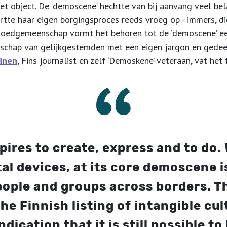
het object. De ‘demoscene’ hechtte van bij aanvang veel b
tte haar eigen borgingsproces reeds vroeg op - immers, dig
goedgemeenschap vormt het behoren tot de ‘demoscene’ een 
chap van gelijkgestemden met een eigen jargon en gedeel
pinen
, Fins journalist en zelf ‘Demoskene’-veteraan, vat het
res to create, express and to do. 
tal devices, at its core demoscene 
ople and groups across borders. Th
e Finnish listing of intangible cult
dication that it is still possible t