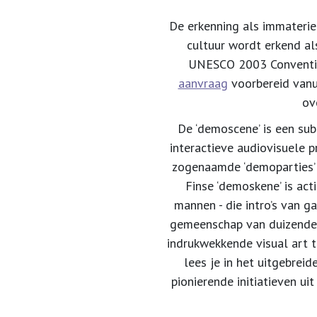
De erkenning als immateriee
cultuur wordt erkend al
UNESCO 2003 Conventie 
aanvraag
voorbereid vanu
ov
De ‘demoscene’ is een subc
interactieve audiovisuele 
zogenaamde ‘demoparties’ 
Finse ‘demoskene’ is act
mannen - die intro’s van g
gemeenschap van duizenden
indrukwekkende visual art t
lees je in het uitgebrei
pionierende initiatieven ui