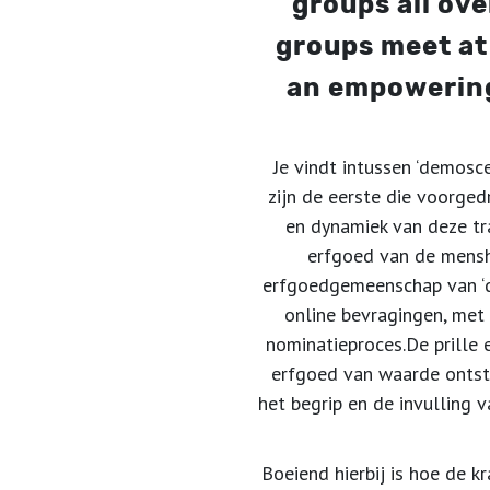
groups all ov
groups meet at
an empowering 
Je vindt intussen ‘demosc
zijn de eerste die voorged
en dynamiek van deze t
erfgoed van de menshe
erfgoedgemeenschap van ‘d
online bevragingen, met
nominatieproces.
De prille 
erfgoed van waarde ontsta
het begrip en de invulling 
Boeiend hierbij is hoe de k