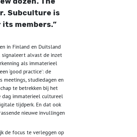
few dozen. The
. Subculture is
r its members.”
en in Finland en Duitsland
 signaleert alvast de inzet
kenning als immaterieel
en ‘good practice’: de
s meetings, studiedagen en
hap te betrekken bij het
e dag immaterieel cultureel
itale tijdperk. En dat ook
rrassende nieuwe invullingen
ijk de focus te verleggen op