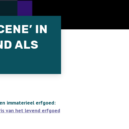
CENE’ IN
ND ALS
 en immaterieel erfgoed:
ris van het levend erfgoed