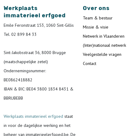
Werkplaats
Over ons
immaterieel erfgoed
Team & bestuur
Emile Feronstraat 153, 1060 Sint-Gillis
Missie & visie
Tel. 02 899 84 33
Netwerk in Vlaanderen
(Inter)nationaal netwerk
Sint-Jakobsstraat 36, 8000 Brugge
Veelgestelde vragen
(maatschappelijke zetel)
Contact
Ondernemingsnummer
:
BE0862418882
IBAN & BIC:
BE04 3800 1834 8431 &
BBRUBEBB
Werkplaats immaterieel erfgoed
staat
in voor de
dagelijkse werking en het
beheer van immaterieelerfgoed.be.
De