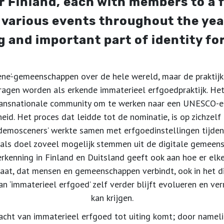
er Finland, each with members to a 
 various events throughout the year
and important part of identity fo
ene’-gemeenschappen over de hele wereld, maar de praktijk
ragen worden als erkende immaterieel erfgoedpraktijk. Het
ransnationale community om te werken naar een UNESCO-er
id. Het proces dat leidde tot de nominatie, is op zichzelf e
emosceners’ werkte samen met erfgoedinstellingen tijden
 als doel zoveel mogelijk stemmen uit de digitale gemeensc
erkenning in Finland en Duitsland geeft ook aan hoe er elk
at, dat mensen en gemeenschappen verbindt, ook in het dig
van ‘immaterieel erfgoed’ zelf verder blijft evolueren en ve
kan krijgen.
racht van immaterieel erfgoed tot uiting komt; door namel