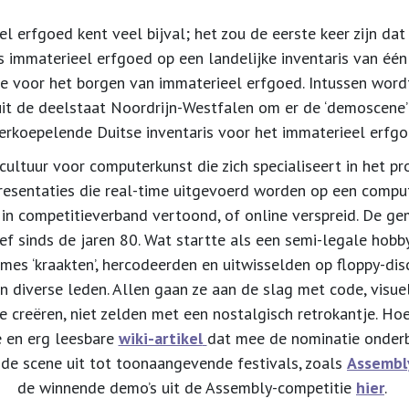
l erfgoed kent veel bijval; het zou de eerste keer zijn dat
s immaterieel erfgoed op een landelijke inventaris van één
voor het borgen van immaterieel erfgoed. Intussen wordt
it de deelstaat Noordrijn-Westfalen om er
de ‘demoscene’
erkoepelende Duitse inventaris voor het immaterieel erfg
ultuur voor computerkunst die zich specialiseert in het pro
presentaties die real-time uitgevoerd worden op een comp
in competitieverband vertoond, of online verspreid. De ge
ief sinds de jaren 80. Wat startte als een semi-legale hob
ames ‘kraakten’, hercodeerden en uitwisselden op floppy-dis
 diverse leden. Allen gaan ze aan de slag met code, visu
e creëren, niet zelden met een nostalgisch retrokantje. Hoe 
de en erg leesbare
wiki-artikel
dat mee de nominatie onderb
t de scene uit tot toonaangevende festivals, zoals
Assembl
de winnende demo’s uit de Assembly-competitie
hier
.