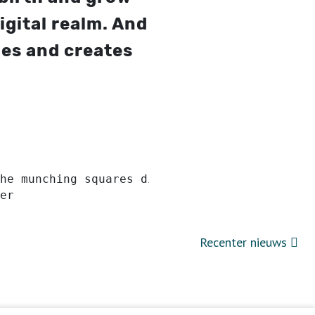
igital realm. And
ges and creates
he munching squares display hack 
er
Recenter nieuws