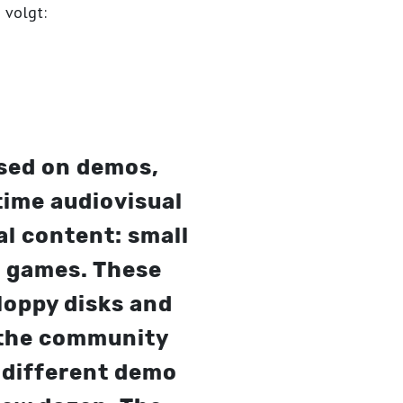
s volgt:
sed on demos,
time audiovisual
l content: small
d games. These
floppy disks and
s the community
 different demo