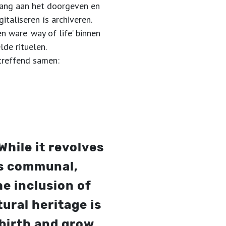
elang aan het doorgeven en
italiseren ís archiveren.
ware ‘way of life’ binnen
de rituelen.
 treffend samen:
While it revolves
is communal,
e inclusion of
ural heritage is
o birth and grow