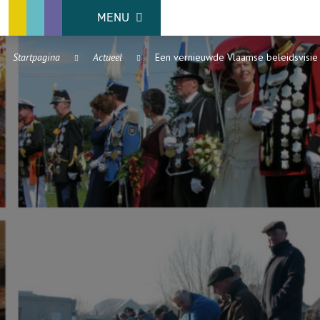
MENU
Startpagina
Actueel
Een vernieuwde Vlaamse beleidsvisie