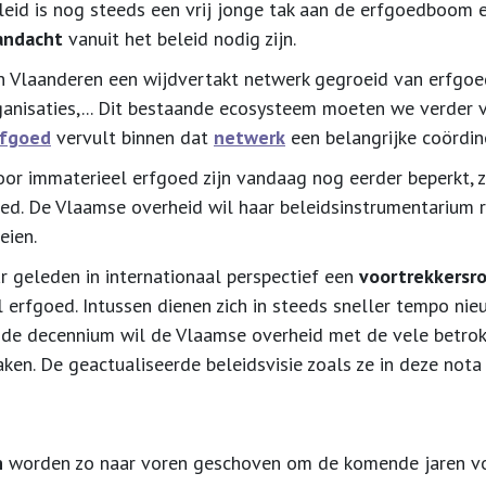
eid is nog steeds een vrij jonge tak aan de erfgoedboom e
andacht
vanuit het beleid nodig zijn.
in Vlaanderen een wijdvertakt netwerk gegroeid van erfg
nisaties,... Dit bestaande ecosysteem moeten we verder 
rfgoed
vervult binnen dat
netwerk
een belangrijke coördin
or immaterieel erfgoed zijn vandaag nog eerder beperkt, ze
ed. De Vlaamse overheid wil haar beleidsinstrumentarium 
eien.
r geleden in internationaal perspectief een
voortrekkersro
 erfgoed. Intussen dienen zich in steeds sneller tempo ni
de decennium wil de Vlaamse overheid met de vele betrokk
en. De geactualiseerde beleidsvisie zoals ze in deze nota
n
worden zo naar voren geschoven om de komende jaren vo