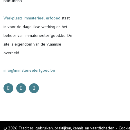
BBRUBEBB
Werkplaats immaterieel erfgoed
staat
in voor de
dagelijkse werking en het
beheer van immaterieelerfgoed.be.
De
site is eigendom van de Vlaamse
overheid.
info@immaterieelerfgoed.be
© 2026 Tradities, gebruiken, praktijken, kennis en vaardigheden
-
Cookie