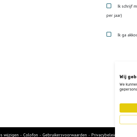
Ik schrijf 
per jaar)
Ik ga akko
Wij geb
We kunnen
gepersona
s wijzigen
-
Colofon
Gebruikersvoorwaarden
Privacybeleid
Cookies