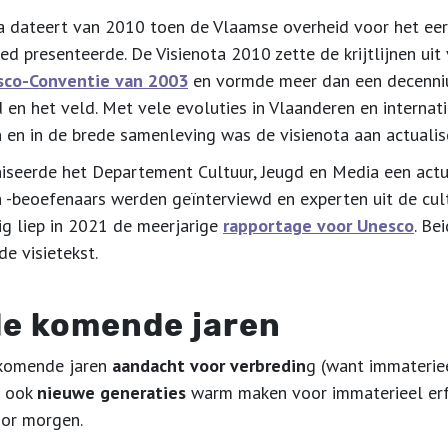
a dateert van 2010 toen de Vlaamse overheid voor het eers
ed presenteerde. De Visienota 2010 zette de krijtlijnen ui
sco-Conventie van 2003
en vormde meer dan een decenniu
d en het veld. Met vele evoluties in Vlaanderen en internati
en in de brede samenleving was de visienota aan actualis
iseerde het Departement Cultuur, Jeugd en Media een actua
-beoefenaars werden geïnterviewd en experten uit de cul
dig liep in 2021 de meerjarige
rapportage voor Unesco
. Be
e visietekst.
de komende jaren
 komende jaren
aandacht voor verbredin
g (want immaterie
l ook
nieuwe generaties
warm maken voor immaterieel erf
oor morgen.