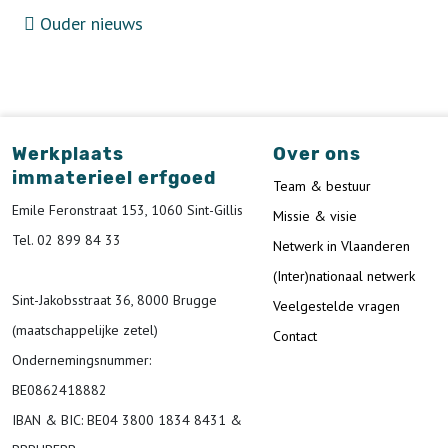
Ouder nieuws
Werkplaats
Over ons
immaterieel erfgoed
Team & bestuur
Emile Feronstraat 153, 1060 Sint-Gillis
Missie & visie
Tel. 02 899 84 33
Netwerk in Vlaanderen
(Inter)nationaal netwerk
Sint-Jakobsstraat 36, 8000 Brugge
Veelgestelde vragen
(maatschappelijke zetel)
Contact
Ondernemingsnummer
:
BE0862418882
IBAN & BIC:
BE04 3800 1834 8431 &