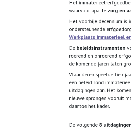
Het immaterieel-erfgoedbel
waarvoor aparte
zorg en a
Het voorbije decennium is 
ondersteunende erfgoedorga
Werkplaats immaterieel e
De
beleidsinstrumenten
vo
roerend en onroerend erfgo
de komende jaren laten gro
Vlaanderen speelde tien jaa
een beleid rond immaterieel
uitdagingen aan. Het komen
nieuwe sprongen vooruit mak
daartoe het kader.
De volgende
8 uitdaginge