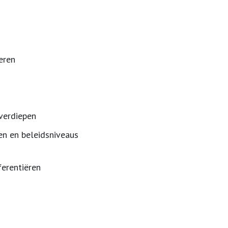
teren
verdiepen
en en beleidsniveaus
ferentiëren