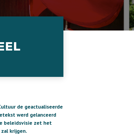
EEL
Cultuur de geactualiseerde
sietekst werd gelanceerd
 beleidsvisie zet het
al krijgen.