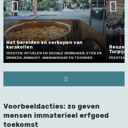
reiden en verkopen van
llen
Reuzentraditie
Turpijn II
 RITUELEN EN SOCIALE GEBRUIKEN, ETEN EN
, AMBACHT, VAKMANSCHAP EN TECHNIEK
FEESTEN, RITUELEN EN
Voorbeeldacties: zo geven
mensen immaterieel erfgoed
toekomst