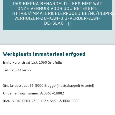
PAS HIERNA BEHANDELD. LEES HIER WAT
ONZE VERHUIS VOOR JOU BETEKENT:
HTTPS://IMMATERIEELERFGOED.BE/NL/INSPIRA
VERHUIZEN-ZO-KAN-JIJ-VERDER-AAN-
DE-SLAG
Werkplaats immaterieel erfgoed
Emile Feronstraat 153, 1060 Sint-Gillis
Tel. 02 899 84 33
Sint-Jakobsstraat 36, 8000 Brugge (maatschappelijke zetel)
Ondernemingsnummer
: BE0862418882
IBAN & BIC:
BE04 3800 1834 8431 & BBRUBEBB