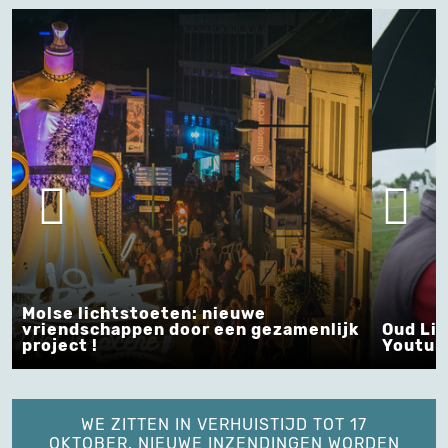
lse lichtstoeten: nieuwe
iendschappen door een gezamenlijk
Oud Limburg
oject !
Youtube
WE ZITTEN IN VERHUISTIJD TOT 17
OKTOBER. NIEUWE INZENDINGEN WORDEN