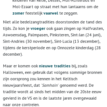
kinderen van Retie, Dessel, Mol-Achterbos en
Mol-Ezaart op straat met hun lantaarns om de
zomer
feestelijk
vaarwel
te zeggen.
Niet alle bedelzangtradities doorstonden de tand des
tijds. Zo kon je
vroeger
ook gaan zingen op Halfvasten,
Aswoensdag, Palmpasen, Pinksteren, Sint-Jan (24 juni),
Sint-Andries (30 november), Sint-Lucia (13 december),
tijdens de kerstperiode en op Onnozele kinderdag (28
december).
Maar er komen ook
nieuwe tradities
bij, zoals
Halloween, een gebruik dat volgens sommige bronnen
zijn oorsprong zou kennen in het Keltisch
nieuwjaarsfeest, dat
'Samhain'
genoemd werd. De
traditie wordt al sinds het midden van de 20ste eeuw
gevierd in de VS en is de laatste jaren overgewaaid
naar onze contreien.