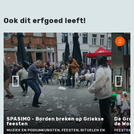
Ook dit erfgoed leeft!
SPASIMO - Borden breken op Griekse
De Grote
feesten
de Worst
MUZIEK EN PODIUMKUNSTEN, FEESTEN, RITUELEN EN
FEESTEN, RI