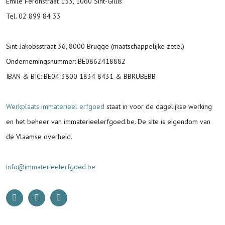
Emile Feronstraat 153, 1060 Sint-Gillis
Tel. 02 899 84 33
Sint-Jakobsstraat 36, 8000 Brugge (maatschappelijke zetel)
Ondernemingsnummer
: BE0862418882
IBAN & BIC:
BE04 3800 1834 8431 & BBRUBEBB
Werkplaats immaterieel erfgoed
staat in voor de
dagelijkse werking
en het beheer van immaterieelerfgoed.be.
De site is eigendom van
de Vlaamse overheid.
info@immaterieelerfgoed.be