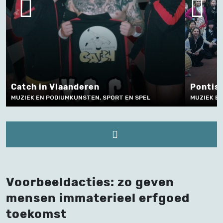
n
Pontische dans en muziek
, SPORT EN SPEL
MUZIEK EN PODIUMKUNSTEN
Voorbeeldacties: zo geven
mensen immaterieel erfgoed
toekomst