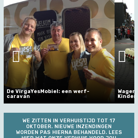
De VirgaYesMobiel: een werf-
Wagens
caravan
Kinders
WE ZITTEN IN VERHUISTIJD TOT 17
OKTOBER. NIEUWE INZENDINGEN
WORDEN PAS HIERNA BEHANDELD. LEES