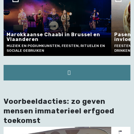
Marokkaanse Chaabi in Brussel en
Pasen 
Vlaanderen
invloe
MUZIEK EN PODIUMKUNSTEN, FEESTEN, RITUELEN EN
FEESTEN, 
SOCIALE GEBRUIKEN
DRINKEN,
Voorbeeldacties: zo geven
mensen immaterieel erfgoed
toekomst