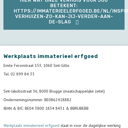
HIER WAT ONZE VERHUIS VOOR JOU
BETEKENT:
HTTPS://IMMATERIEELERFGOED.BE/NL/INSPIR
VERHUIZEN-ZO-KAN-JIJ-VERDER-AAN-
DE-SLAG
Werkplaats immaterieel erfgoed
Emile Feronstraat 153, 1060 Sint-Gillis
Tel. 02 899 84 33
Sint-Jakobsstraat 36, 8000 Brugge (maatschappelijke zetel)
Ondernemingsnummer
: BE0862418882
IBAN & BIC:
BE04 3800 1834 8431 & BBRUBEBB
Werkplaats immaterieel erfgoed
staat in voor de
dagelijkse werking