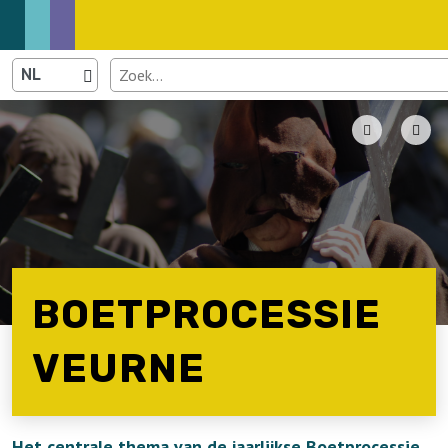
BOETPROCESSIE
VEURNE
Het centrale thema van de jaarlijkse Boetprocessie