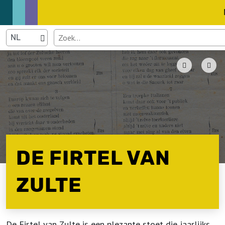
DE FIRTEL VAN
ZULTE
De Firtel van Zulte is een plezante stoet die jaarlijks