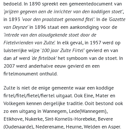
bedoeld. In 1890 spreekt een gemeentedocument van
‘prijzen gegeven aen de inrichter van den koddigen stoet’
,
in 1893
‘voor den praalstoet genaemd fitel’
. In de
‘Gazette
van Deynze’
in 1896 staat een aankondiging voor de
‘intrede van den aloudgekende stoet door de
Fietelvrienden van Zulte’.
In elk geval, in 1957 werd op
luisterrijke wijze ‘
100 jaar Zulte Firtel’
gevierd en van
dan af werd
‘de firtelbok’
het symboom van de stoet. In
2007 werd anderhalve eeuw gevierd en een
firtelmonument onthuld.
Zulte is niet de enige gemeente waar een koddige
firtel/fitel/fietel/fiertel uitgaat. Ook Eine, Mater en
Volkegem kennen dergelijke traditie. Ooit bestond ook
zo een uitgang in Wannegem, Lede(Wannegem),
Etikhove, Nukerke, Sint-Kornelis-Horebeke, Bevere
(Oudenaarde), Nederename, Heurne, Welden en Asper.