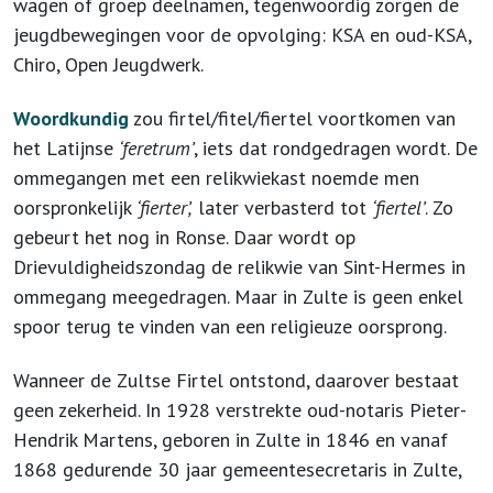
wagen of groep deelnamen, tegenwoordig zorgen de
jeugdbewegingen voor de opvolging: KSA en oud-KSA,
Chiro, Open Jeugdwerk.
Woordkundig
zou firtel/fitel/fiertel voortkomen van
het Latijnse
‘feretrum’
, iets dat rondgedragen wordt. De
ommegangen met een relikwiekast noemde men
oorspronkelijk
‘fierter’,
later verbasterd tot
‘fiertel’
. Zo
gebeurt het nog in Ronse. Daar wordt op
Drievuldigheidszondag de relikwie van Sint-Hermes in
ommegang meegedragen. Maar in Zulte is geen enkel
spoor terug te vinden van een religieuze oorsprong.
Wanneer de Zultse Firtel ontstond, daarover bestaat
geen zekerheid. In 1928 verstrekte oud-notaris Pieter-
Hendrik Martens, geboren in Zulte in 1846 en vanaf
1868 gedurende 30 jaar gemeentesecretaris in Zulte,