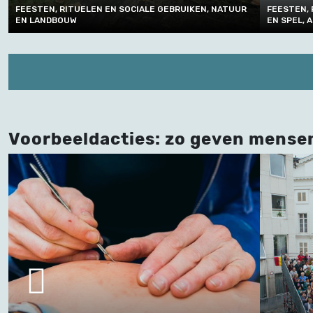
FEESTEN, RITUELEN EN SOCIALE GEBRUIKEN, SPORT
VERTELLEN
EN SPEL, AMBACHT, VAKMANSCHAP EN TECHNIEK
SOCIALE 
Voorbeeldacties: zo geven mense