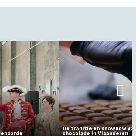
nowhow van Belgische
anderen
Reuzentraditie Nieuwpoor