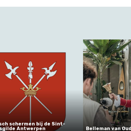
De traditie en k
an van Oudenaarde
chocolade in Vla