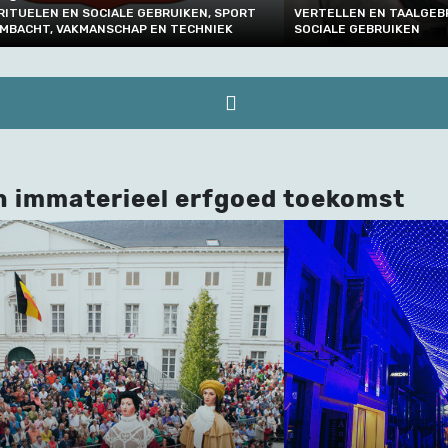
 EN TAALGEBRUIK , FEESTEN, RITUELEN EN
FEESTEN, RITUELEN EN 
GEBRUIKEN
DRINKEN, AMBACHT, VA
n immaterieel erfgoed toekomst