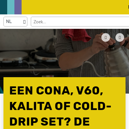
EEN CONA, V60,
KALITA OF COLD-
DRIP SET? DE