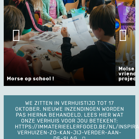
Molse lichtstoeten: ni
vriendschappen door ee
ol !
project !
WE ZITTEN IN VERHUISTIJD TOT 17
OKTOBER. NIEUWE INZENDINGEN WORDEN
PAS HIERNA BEHANDELD. LEES HIER WAT
ONZE VERHUIS VOOR JOU BETEKENT:
HTTPS://IMMATERIEELERFGOED.BE/NL/INSPIRA
VERHUIZEN-ZO-KAN-JIJ-VERDER-AAN-
DE-SLAG