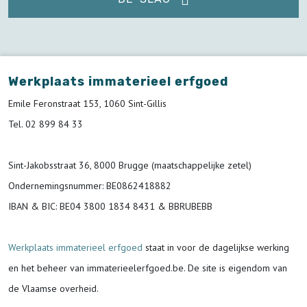
Werkplaats immaterieel erfgoed
Emile Feronstraat 153, 1060 Sint-Gillis
Tel. 02 899 84 33
Sint-Jakobsstraat 36, 8000 Brugge (maatschappelijke zetel)
Ondernemingsnummer
: BE0862418882
IBAN & BIC:
BE04 3800 1834 8431 & BBRUBEBB
Werkplaats immaterieel erfgoed
staat in voor de
dagelijkse werking
en het beheer van immaterieelerfgoed.be.
De site is eigendom van
de Vlaamse overheid.