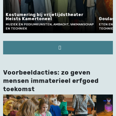
vrijetijdstheater
eel
Goulashsoep uit Hongarije
STEN, AMBACHT, VAKMANSCHAP
ETEN EN DRINKEN, AMBACHT, VAKMAN
TECHNIEK
Voorbeeldacties: zo geven
mensen immaterieel erfgoed
toekomst