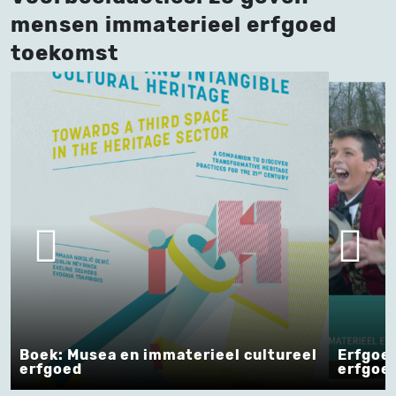
mensen immaterieel erfgoed
toekomst
reel
Erfgoed voor doeners: Immaterieel
erfgoed en gemeentelijk beleid
Met