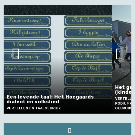
Het gebruik van li
(kinder)spelletje
ende taal: Het Hoegaards
VERTELLEN EN TAALGEBRU
en volkslied
PODIUMKUNSTEN, FEESTE
 EN TAALGEBRUIK
GEBRUIKEN, SPORT EN SP