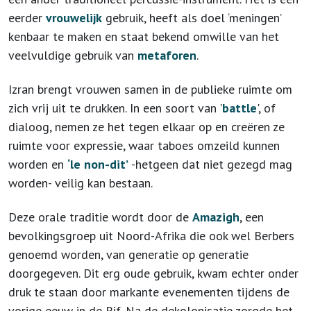
eerder
vrouwelijk
gebruik, heeft als doel ‘meningen’
kenbaar te maken en staat bekend omwille van het
veelvuldige gebruik van
metaforen
.
Izran brengt vrouwen samen in de publieke ruimte om
zich vrij uit te drukken. In een soort van '
battle
', of
dialoog, nemen ze het tegen elkaar op en creëren ze
ruimte voor expressie, waar taboes omzeild kunnen
worden en
‘le non-dit’
-hetgeen dat niet gezegd mag
worden- veilig kan bestaan.
Deze orale traditie wordt door de
Amazigh
, een
bevolkingsgroep uit Noord-Afrika die ook wel Berbers
genoemd worden, van generatie op generatie
doorgegeven. Dit erg oude gebruik, kwam echter onder
druk te staan door markante evenementen tijdens de
vorige eeuw in de Rif. Na de dekolonisatie zorgde het