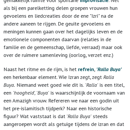
gemakkelijk ruimte voor spontane
improvisatie
. Net
als bij een parelketting delen groepen vrouwen hun
gevoelens en liedcreaties door de ene "Izri" na de
andere aaneen te rijgen. De geuite gevoelens en
meningen kunnen gaan over het dagelijks leven en de
emotionele componenten daarvan (relaties in de
familie en de gemeenschap, liefde, verraad) maar ook
over de ruimere samenleving (oorlog, verzet enz.)
Naast het ritme en de rijm, is het
refrein
,
'Ralla Buya’
een herkenbaar element. Wie Izran zegt, zegt
Ralla
Buya.
Niemand weet goed wie dit is.
'Ralla'
is een titel,
een
'hoogheid', 'Buya'
is waarschijnlijk de voornaam van
een Amazigh vrouw. Refereren we naar een godin uit
het pre-islamitisch tijdperk? Naar een historische
figuur? Wat vaststaat is dat '
Ralla Buya'
steeds
aangeroepen wordt als getuige tijdens de izran en dat