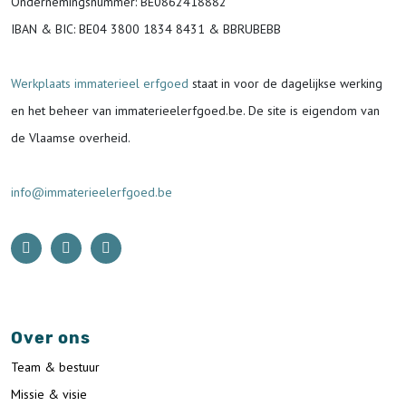
Ondernemingsnummer
: BE0862418882
IBAN & BIC:
BE04 3800 1834 8431 & BBRUBEBB
Werkplaats immaterieel erfgoed
staat in voor de
dagelijkse werking
en het beheer van immaterieelerfgoed.be.
De site is eigendom van
de Vlaamse overheid.
info@immaterieelerfgoed.be
Over ons
Team & bestuur
Missie & visie