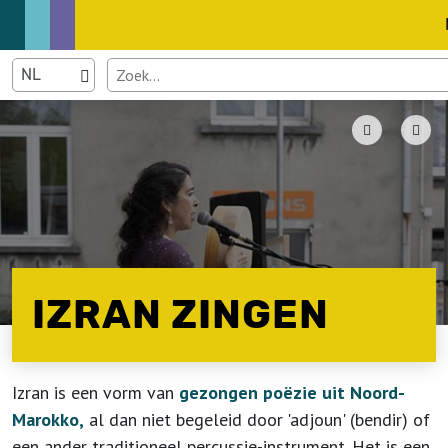
IZRAN ZINGEN
Izran is een vorm van
gezongen poëzie uit Noord-
Marokko,
al dan niet begeleid door 'adjoun' (bendir) of
een ander traditioneel percussie-instrument. Het is een