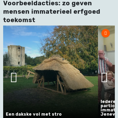
Voorbeeldacties: zo geven
mensen immaterieel erfgoed
toekomst
Iedereen 
participa
immaterie
Een dakske vol met stro
Jeneverm