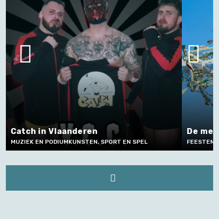
ch in Vlaanderen
De meiboompl
EK EN PODIUMKUNSTEN, SPORT EN SPEL
FEESTEN, RITUELE