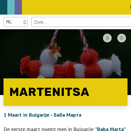
MARTENITSA
1 Maart in Bulgarije - Баба Марта
De eerste maart noemt men in Bulgarije
"Baba Marta"