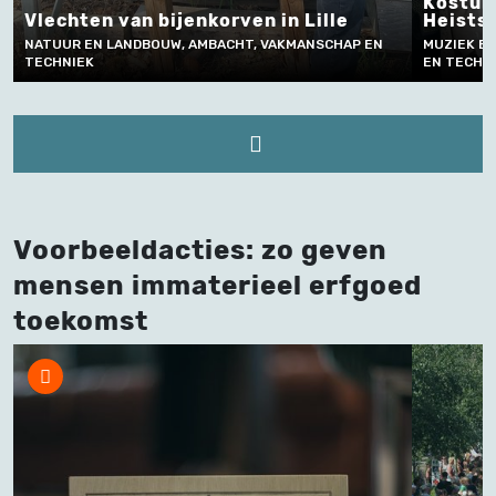
Kostumer
Vlechten van bijenkorven in Lille
Heists 
NATUUR EN LANDBOUW, AMBACHT, VAKMANSCHAP EN
MUZIEK EN
TECHNIEK
EN TECHNI
Voorbeeldacties: zo geven
mensen immaterieel erfgoed
toekomst