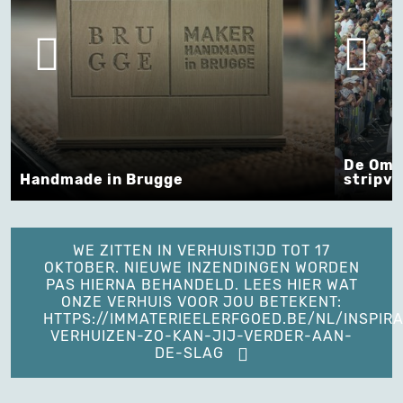
De Omm
Handmade in Brugge
stripve
WE ZITTEN IN VERHUISTIJD TOT 17
OKTOBER. NIEUWE INZENDINGEN WORDEN
PAS HIERNA BEHANDELD. LEES HIER WAT
ONZE VERHUIS VOOR JOU BETEKENT:
HTTPS://IMMATERIEELERFGOED.BE/NL/INSPIRA
VERHUIZEN-ZO-KAN-JIJ-VERDER-AAN-
DE-SLAG