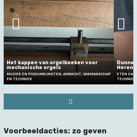
Dunne en dikke speculaas maken in
Lam
Herentals
Ra
SCHAP
ETEN EN DRINKEN, AMBACHT, VAKMANSCHAP EN
MUZI
TECHNIEK
EN T
Voorbeeldacties: zo geven