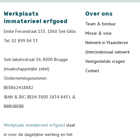
Werkplaats
Over ons
immaterieel erfgoed
Team & bestuur
Emile Feronstraat 153, 1060 Sint-Gillis
Missie & visie
Tel. 02 899 84 33
Netwerk in Vlaanderen
(Inter)nationaal netwerk
Sint-Jakobsstraat 36, 8000 Brugge
Veelgestelde vragen
(maatschappelijke zetel)
Contact
Ondernemingsnummer
:
BE0862418882
IBAN & BIC:
BE04 3800 1834 8431 &
BBRUBEBB
Werkplaats immaterieel erfgoed
staat
in voor de
dagelijkse werking en het