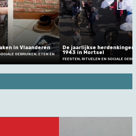
maken in Vlaanderen
De jaarlijkse herdenkingen 
1943 in Mortsel
SOCIALE GEBRUIKEN, ETEN EN
FEESTEN, RITUELEN EN SOCIALE GEBR