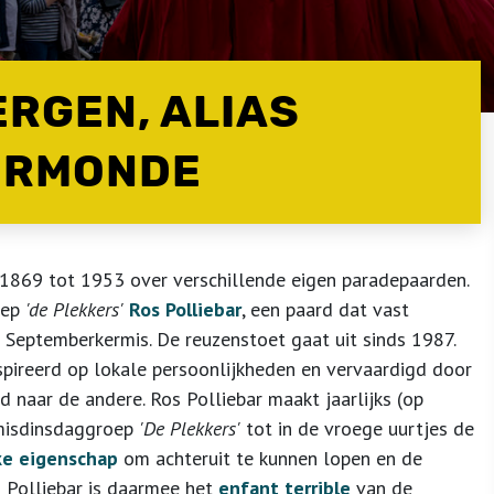
RGEN, ALIAS
DERMONDE
869 tot 1953 over verschillende eigen paradepaarden.
oep
'de Plekkers'
Ros Polliebar
, een paard dat vast
e Septemberkermis. De reuzenstoet gaat uit sinds 1987.
pireerd op lokale persoonlijkheden en vervaardigd door
d naar de andere. Ros Polliebar maakt jaarlijks (op
rmisdinsdaggroep
'De Plekkers'
tot in de vroege uurtjes de
ke eigenschap
om achteruit te kunnen lopen en de
 Polliebar is daarmee het
enfant terrible
van de