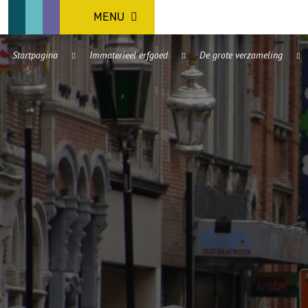
MENU
Startpagina
Immaterieel erfgoed
De grote verzameling