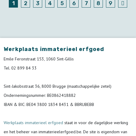
1
2
3
4
5
6
7
8
9
Werkplaats immaterieel erfgoed
Emile Feronstraat 153, 1060 Sint-Gillis
Tel. 02 899 84 33
Sint-Jakobsstraat 36, 8000 Brugge (maatschappelijke zetel)
Ondernemingsnummer
: BE0862418882
IBAN & BIC:
BE04 3800 1834 8431 & BBRUBEBB
Werkplaats immaterieel erfgoed
staat in voor de
dagelijkse werking
en het beheer van immaterieelerfgoed.be.
De site is eigendom van