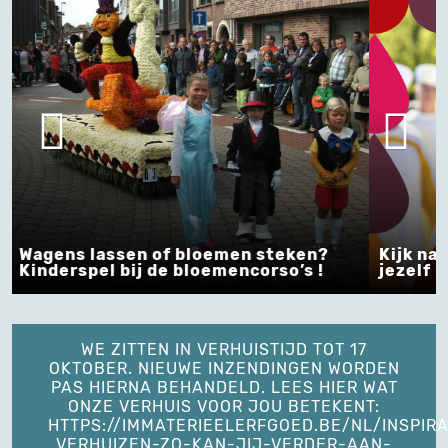
Kijk naar de toekomst en begin bij
Een nie
jezelf !
Belgis
WE ZITTEN IN VERHUISTIJD TOT 17
OKTOBER. NIEUWE INZENDINGEN WORDEN
PAS HIERNA BEHANDELD. LEES HIER WAT
ONZE VERHUIS VOOR JOU BETEKENT:
HTTPS://IMMATERIEELERFGOED.BE/NL/INSPIRA
VERHUIZEN-ZO-KAN-JIJ-VERDER-AAN-