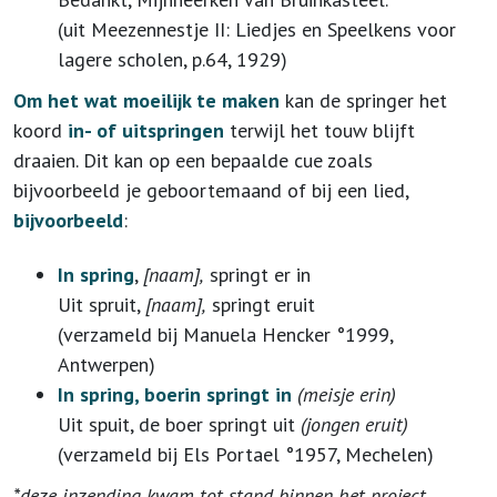
(uit Meezennestje II: Liedjes en Speelkens voor
lagere scholen, p.64, 1929)
Om het wat moeilijk te maken
kan de springer het
koord
in- of uitspringen
terwijl het touw blijft
draaien. Dit kan op een bepaalde cue zoals
bijvoorbeeld je geboortemaand of bij een lied,
bijvoorbeeld
:
In spring
,
[naam],
springt er in
Uit spruit,
[naam],
springt eruit
(verzameld bij Manuela Hencker °1999,
Antwerpen)
In spring, boerin springt in
(meisje erin)
Uit spuit, de boer springt uit
(jongen eruit)
(verzameld bij Els Portael °1957, Mechelen)
*deze inzending kwam tot stand binnen het project