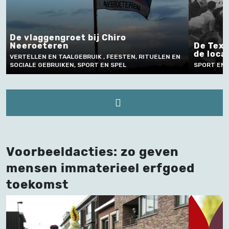
De Textielprijs Vichte: de koers van
de locale Textiliens
Worste
SPORT EN SPEL
SPORT EN
Voorbeeldacties: zo geven
mensen immaterieel erfgoed
toekomst