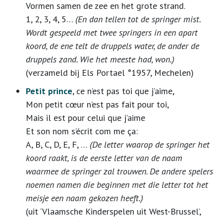
Vormen samen de zee en het grote strand.
1, 2, 3, 4, 5…
(En dan tellen tot de springer mist.
Wordt gespeeld met twee springers in een apart
koord, de ene telt de druppels water, de ander de
druppels zand. Wie het meeste had, won.)
(verzameld bij Els Portael °1957, Mechelen)
Petit prince
, ce n’est pas toi que j’aime,
Mon petit cœur n’est pas fait pour toi,
Mais il est pour celui que j’aime
Et son nom s’écrit com me ça:
A, B, C, D, E, F, …
(De letter waarop de springer het
koord raakt, is de eerste letter van de naam
waarmee de springer zal trouwen. De andere spelers
noemen namen die beginnen met die letter tot het
meisje een naam gekozen heeft.)
(uit ‘Vlaamsche Kinderspelen uit West-Brussel’,