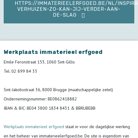
HTTPS://IMMATERIEELERFGOED.BE/NL/INSPIRA
VERHUIZEN-ZO-KAN-JIJ-VERDER-AAN-
DE-SLAG
Werkplaats immaterieel erfgoed
Emile Feronstraat 153, 1060 Sint-Gillis
Tel. 02 899 84 33
Sint-Jakobsstraat 36, 8000 Brugge (maatschappelijke zetel)
Ondernemingsnummer
: BE0862418882
IBAN & BIC:
BE04 3800 1834 8431 & BBRUBEBB
Werkplaats immaterieel erfgoed
staat in voor de
dagelijkse werking
en het beheer van immaterieelerfgoed.be.
De site is eigendom van