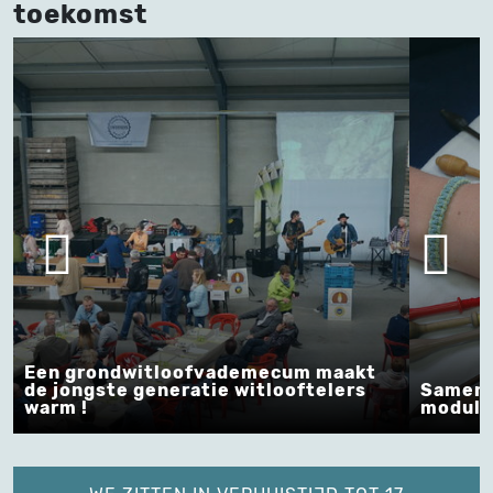
toekomst
Een grondwitloofvademecum maakt
de jongste generatie witlooftelers
Samen o
warm !
module