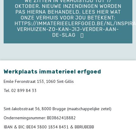
WE ZITTEN IN VERHUISTIJD TOT 17
OKTOBER. NIEUWE INZENDINGEN WORDEN
PAS HIERNA BEHANDELD. LEES HIER WAT
ONZE VERHUIS VOOR JOU BETEKENT:
HTTPS://IMMATERIEELERFGOED.BE/NL/INSPIRA
VERHUIZEN-ZO-KAN-JIJ-VERDER-AAN-
DE-SLAG
Werkplaats immaterieel erfgoed
Emile Feronstraat 153, 1060 Sint-Gillis
Tel. 02 899 84 33
Sint-Jakobsstraat 36, 8000 Brugge (maatschappelijke zetel)
Ondernemingsnummer
: BE0862418882
IBAN & BIC:
BE04 3800 1834 8431 & BBRUBEBB