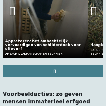
Appreteren: het ambachtelijk
vervaardigen van schilderdoek voor
Haagle
olieverf
NATUUR E
AMBACHT, VAKMANSCHAP EN TECHNIEK
TECHNIEK
Voorbeeldacties: zo geven
mensen immaterieel erfgoed