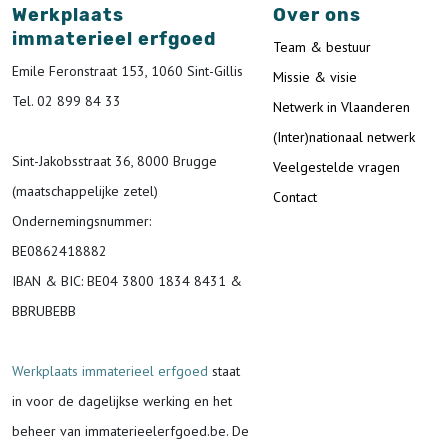
Werkplaats
Over ons
immaterieel erfgoed
Team & bestuur
Emile Feronstraat 153, 1060 Sint-Gillis
Missie & visie
Tel. 02 899 84 33
Netwerk in Vlaanderen
(Inter)nationaal netwerk
Sint-Jakobsstraat 36, 8000 Brugge
Veelgestelde vragen
(maatschappelijke zetel)
Contact
Ondernemingsnummer
:
BE0862418882
IBAN & BIC:
BE04 3800 1834 8431 &
BBRUBEBB
Werkplaats immaterieel erfgoed
staat
in voor de
dagelijkse werking en het
beheer van immaterieelerfgoed.be.
De