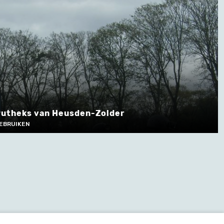
Putheks van Heusden-Zolder
GEBRUIKEN