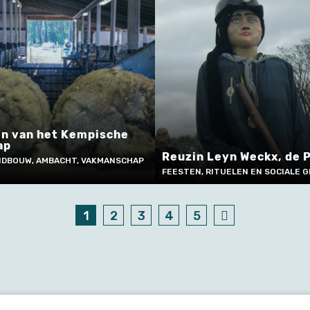
en van het Kempische
ap
Reuzin Leyn Weckx, de 
NDBOUW, AMBACHT, VAKMANSCHAP
FEESTEN, RITUELEN EN SOCIALE 
1
2
3
4
5