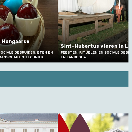
t Hongaarse
Sint-Hubertus vieren in Li
SOCIALE GEBRUIKEN, ETEN EN
FEESTEN, RITUELEN EN SOCIALE GEBR
KMANSCHAP EN TECHNIEK
EN LANDBOUW