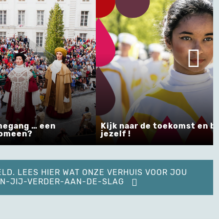
megang … een
Kijk naar de toekomst en be
nomeen?
jezelf !
ELD. LEES HIER WAT ONZE VERHUIS VOOR JOU
KAN-JIJ-VERDER-AAN-DE-SLAG