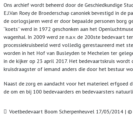
Ons archief wordt beheerd door de Geschiedkundige Stud
E.J.Van Roey de Broederschap canoniek bevestigd in de pa
de oorlogsjaren werd er door bepaalde personen borg g
“koets” werd in 1972 geschonken aan het Openluchtmuse
wagenhal. In 2009 werd ze n.a.v. de 200ste bedevaart t
processiekruisbeeld werd volledig gerestaureerd met st
worden in het Hof van Busleyden te Mechelen ter geleg
in de kijker op 23 april 2017. Het bedevaartskruis wordt
kruisdraagster of iemand anders die door het bestuur wo
Naast de zorg en aandacht voor het materieel erfgoed da
de om en bij 100 bedevaarders en bedevaarsters natuurlijk
Voetbedevaart Boom Scherpenheuvel 17/05/2014 | © 