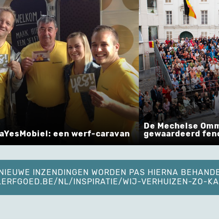
De Mechelse Om
gaYesMobiel: een werf-caravan
gewaardeerd fe
. NIEUWE INZENDINGEN WORDEN PAS HIERNA BEHAND
ELERFGOED.BE/NL/INSPIRATIE/WIJ-VERHUIZEN-ZO-