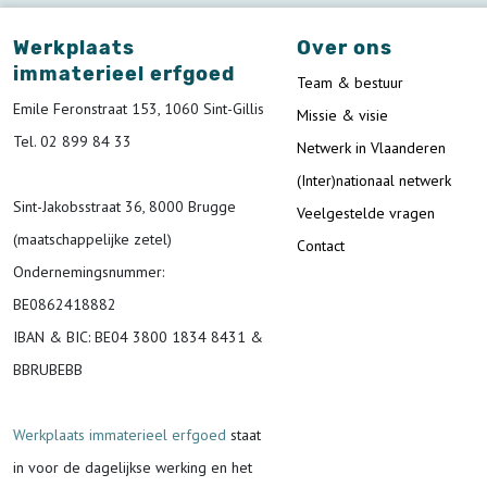
Werkplaats
Over ons
immaterieel erfgoed
Team & bestuur
Emile Feronstraat 153, 1060 Sint-Gillis
Missie & visie
Tel. 02 899 84 33
Netwerk in Vlaanderen
(Inter)nationaal netwerk
Sint-Jakobsstraat 36, 8000 Brugge
Veelgestelde vragen
(maatschappelijke zetel)
Contact
Ondernemingsnummer
:
BE0862418882
IBAN & BIC:
BE04 3800 1834 8431 &
BBRUBEBB
Werkplaats immaterieel erfgoed
staat
in voor de
dagelijkse werking en het