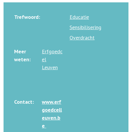
Trefwoord:
Educatie
Sensibilisering
Overdracht
Meer
Erfgoedc
weten:
el
Leuven
Contact:
www.erf
goedcell
euven.b
e