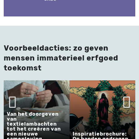
Voorbeeldacties: zo geven
mensen immaterieel erfgoed
toekomst
rgeven
chten
ren van
Inspiratiebrochure:
Inspiratiebroch
Op handen gedragen
Op handen gedr