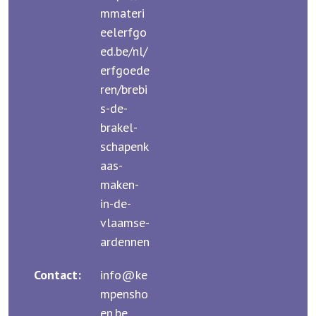
mmateri
eelerfgo
ed.be/nl/
erfgoede
ren/brebi
s-de-
brakel-
schapenk
aas-
maken-
in-de-
vlaamse-
ardennen
Contact:
info@ke
mpensho
en.be