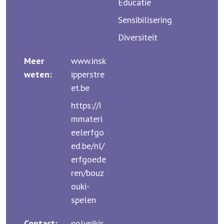
Educatie
Sensibilisering
Diversiteit
Meer
www.insk
weten:
ipperstre
et.be
https://i
mmateri
eelerfgo
ed.be/nl/
erfgoede
ren/bouz
ouki-
spelen
Contact:
polynikis