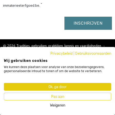
immaterieelerfgoed.be.
© 2026 Tradities, gebruiken, praktijken, kennis en vaardigheden
-
Cookies wijzigen
-
Privacybeleid
|
Gebruiksvoorwaarden
Colofon
Wij gebruiken cookies
Gebruikersvoorwaarden
Privacybeleid
We kunnen deze plaatsen voor analyse van onze bezoekersgegevens,
gepersonaliseerde inhoud te tonen of om de website te verbeteren.
Cookies
Nieuwsbrief
Sitemap
Ok, ga door
Webdesign by Code d'Or
Pas aan
Weigeren