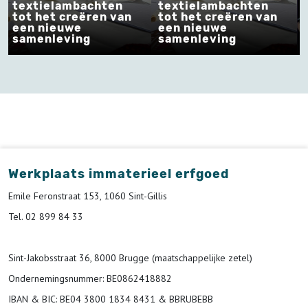
textielambachten
tot het creëren van
een nieuwe
Inspiratiebrochure:
samenleving
Op handen gedragen
Werkplaats immaterieel erfgoed
Emile Feronstraat 153, 1060 Sint-Gillis
Tel. 02 899 84 33
Sint-Jakobsstraat 36, 8000 Brugge (maatschappelijke zetel)
Ondernemingsnummer
: BE0862418882
IBAN & BIC:
BE04 3800 1834 8431 & BBRUBEBB