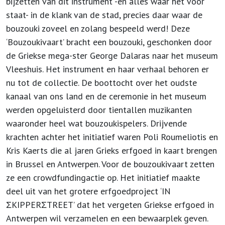
bijzetten van dit instrument -en alles waar het voor
staat- in de klank van de stad, precies daar waar de
bouzouki zoveel en zolang bespeeld werd! Deze
‘Bouzoukivaart’ bracht een bouzouki, geschonken door
de Griekse mega-ster George Dalaras naar het museum
Vleeshuis. Het instrument en haar verhaal behoren er
nu tot de collectie. De boottocht over het oudste
kanaal van ons land en de ceremonie in het museum
werden opgeluisterd door tientallen muzikanten
waaronder heel wat bouzoukispelers. Drijvende
krachten achter het initiatief waren Poli Roumeliotis en
Kris Kaerts die al jaren Grieks erfgoed in kaart brengen
in Brussel en Antwerpen. Voor de bouzoukivaart zetten
ze een crowdfundingactie op. Het initiatief maakte
deel uit van het grotere erfgoedproject ‘IN
ΣKIPPERΣTREET’ dat het vergeten Griekse erfgoed in
Antwerpen wil verzamelen en een bewaarplek geven.