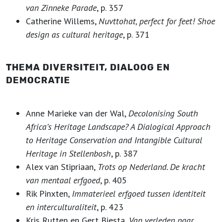
van Zinneke Parade
, p. 357
Catherine Willems,
Nuvttohat, perfect for feet! Shoe
design as cultural heritage
, p. 371
THEMA DIVERSITEIT, DIALOOG EN
DEMOCRATIE
Anne Marieke van der Wal,
Decolonising South
Africa’s Heritage Landscape? A Dialogical Approach
to Heritage Conservation and Intangible Cultural
Heritage in Stellenbosh
, p. 387
Alex van Stipriaan,
Trots op Nederland. De kracht
van mentaal erfgoed
, p. 405
Rik Pinxten,
Immaterieel erfgoed tussen identiteit
en interculturaliteit
, p. 423
Kris Rutten en Gert Biesta,
Van verleden naar