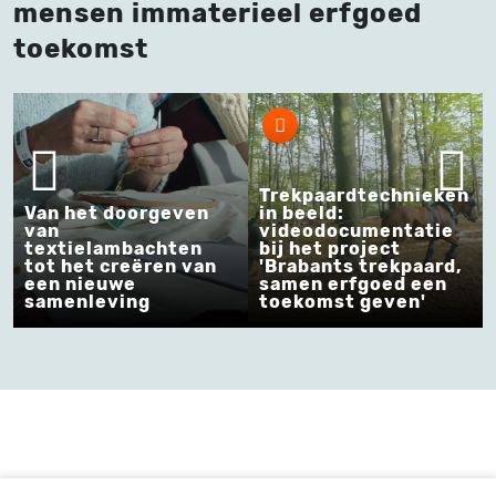
mensen immaterieel erfgoed
toekomst
Trekpaardtechnieken
Trekpaar
et doorgeven
in beeld:
in beeld:
videodocumentatie
videodo
elambachten
bij het project
bij het p
t creëren van
'Brabants trekpaard,
'Brabant
ieuwe
samen erfgoed een
samen er
leving
toekomst geven'
toekomst