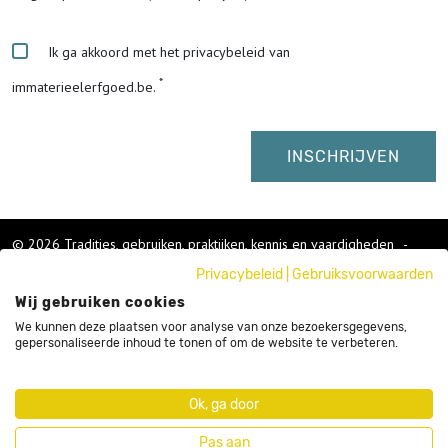
Ik ga akkoord met het privacybeleid van
immaterieelerfgoed.be.
© 2026 Tradities, gebruiken, praktijken, kennis en vaardigheden
-
Cookies wijzigen
-
Privacybeleid
|
Gebruiksvoorwaarden
Colofon
Wij gebruiken cookies
Gebruikersvoorwaarden
Privacybeleid
We kunnen deze plaatsen voor analyse van onze bezoekersgegevens,
gepersonaliseerde inhoud te tonen of om de website te verbeteren.
Cookies
Nieuwsbrief
Sitemap
Ok, ga door
Webdesign by Code d'Or
Pas aan