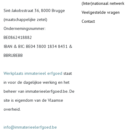
(Inter)nationaal netwerk
Sint-Jakobsstraat 36, 8000 Brugge
Veelgestelde vragen
(maatschappelijke zetel)
Contact
Ondernemingsnummer
:
BE0862418882
IBAN & BIC:
BE04 3800 1834 8431 &
BBRUBEBB
Werkplaats immaterieel erfgoed
staat
in voor de
dagelijkse werking en het
beheer van immaterieelerfgoed.be.
De
site is eigendom van de Vlaamse
overheid.
info@immaterieelerfgoed.be