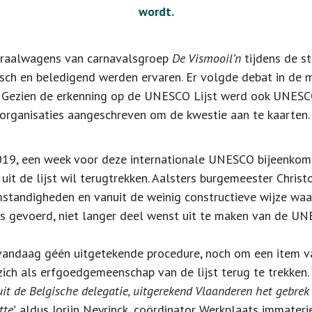
wordt.
raal
wagens van carnavalsgroep
De Vismooil’n
tijdens de s
sch en beledigend werden ervaren.
Er volgde debat in de m
 G
ezien de erkenning op de UNESCO Lijst werd o
ok
UNESCO
organisaties aangeschreven om de kwestie aan te kaarten
9, een week voor deze internationale UNESCO bijeenkoms
h uit de lijst wil terugtrekken. Aalsters burgemeester Chris
mstandigheden en vanuit de weinig constructieve wijze waa
s gevoerd, niet langer deel wenst uit te maken van de UNE
p vandaag géén uitgetekende procedure, noch om een item
zich als erfgoedgemeenschap van de lijst terug te trekken.
t de Belgische delegatie, uitgerekend Vlaanderen het gebrek 
e’,
aldus Jorijn Neyrinck, coördinator Werkplaats immateri