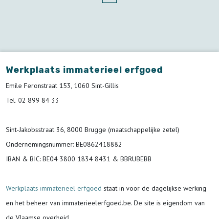
Werkplaats immaterieel erfgoed
Emile Feronstraat 153, 1060 Sint-Gillis
Tel. 02 899 84 33
Sint-Jakobsstraat 36, 8000 Brugge (maatschappelijke zetel)
Ondernemingsnummer
: BE0862418882
IBAN & BIC:
BE04 3800 1834 8431 & BBRUBEBB
Werkplaats immaterieel erfgoed
staat in voor de
dagelijkse werking
en het beheer van immaterieelerfgoed.be.
De site is eigendom van
de Vlaamse overheid.