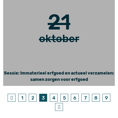
21
oktober
Sessie: Immaterieel erfgoed en actueel verzamelen:
samen zorgen voor erfgoed
1
2
3
4
5
6
7
8
9