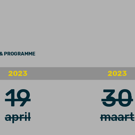
N & PROGRAMME
2023
2023
19
30
april
maart