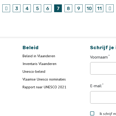
3
4
5
6
7
8
9
10
11
Beleid
Schrijf je
Beleid in Vlaanderen
Voornaam
Inventaris Vlaanderen
Unesco-beleid
Vlaamse Unesco nominaties
E-mail
Rapport naar UNESCO 2021
Ik schrijf 