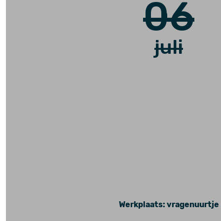
06
juli
Werkplaats: vragenuurtje