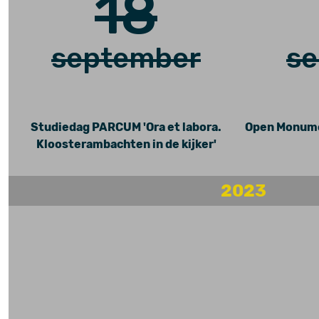
18
september
s
Studiedag PARCUM 'Ora et labora.
Open Monume
Kloosterambachten in de kijker'
2023