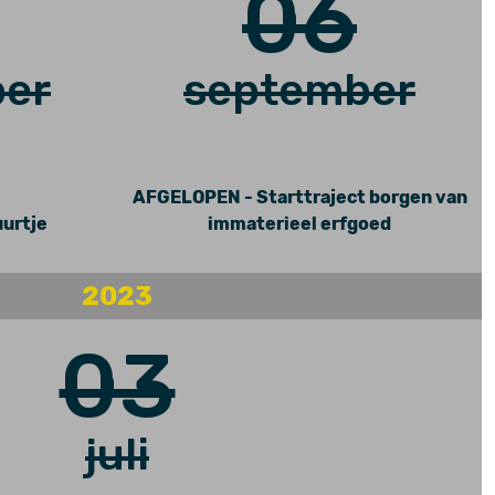
06
er
september
AFGELOPEN - Starttraject borgen van
uurtje
immaterieel erfgoed
2023
03
juli