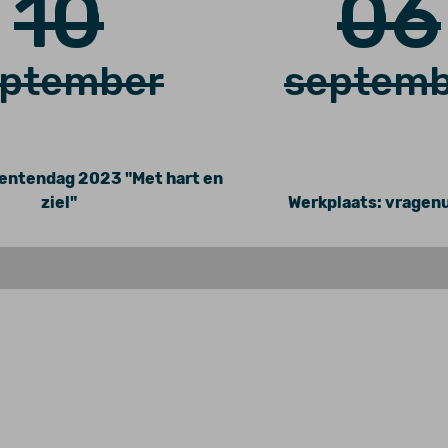
10
06
eptember
septemb
ntendag 2023 "Met hart en
ziel"
Werkplaats: vragen