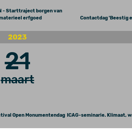
- Starttraject borgen van
materieel erfgoed
Contactdag 'Beestig e
2023
21
maart
estival Open Monumentendag
ICAG-seminarie. Klimaat, wa