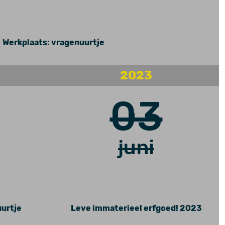
Werkplaats: vragenuurtje
2023
03
juni
uurtje
Leve immaterieel erfgoed! 2023