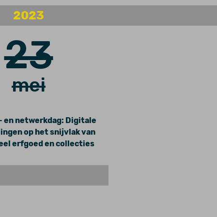
2023
23
mei
- en netwerkdag: Digitale
ingen op het snijvlak van
el erfgoed en collecties