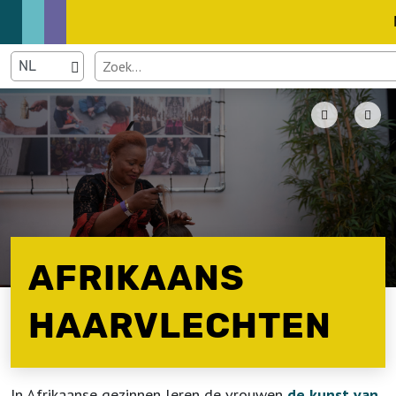
AFRIKAANS
HAARVLECHTEN
In Afrikaanse gezinnen leren de vrouwen
de kunst van