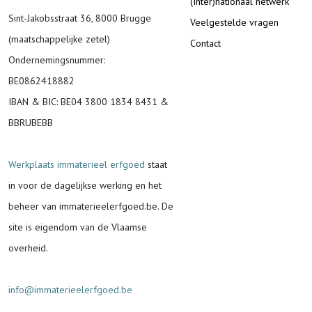
(Inter)nationaal netwerk
Sint-Jakobsstraat 36, 8000 Brugge
Veelgestelde vragen
(maatschappelijke zetel)
Contact
Ondernemingsnummer
:
BE0862418882
IBAN & BIC:
BE04 3800 1834 8431 &
BBRUBEBB
Werkplaats immaterieel erfgoed
staat
in voor de
dagelijkse werking en het
beheer van immaterieelerfgoed.be.
De
site is eigendom van de Vlaamse
overheid.
info@immaterieelerfgoed.be