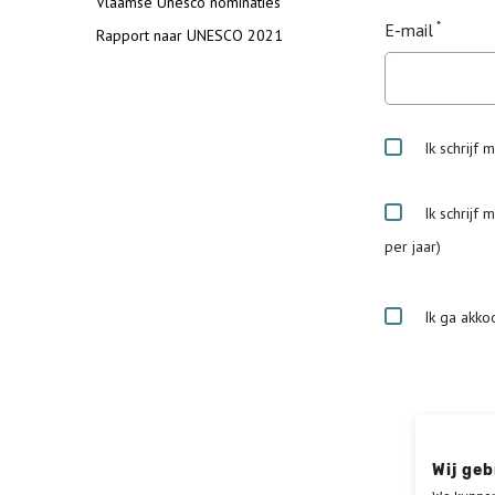
Vlaamse Unesco nominaties
E-mail
Rapport naar UNESCO 2021
Ik schrijf 
Ik schrijf 
per jaar)
Ik ga akko
Wij geb