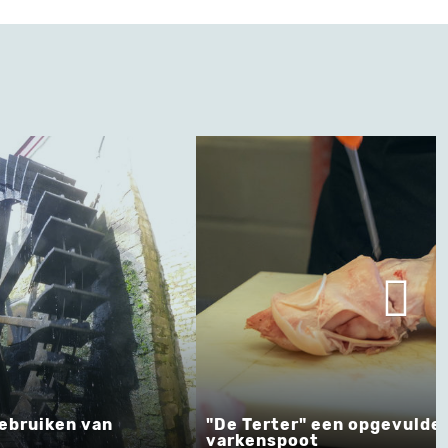
n van
"De Terter" een opgevulde
varkenspoot