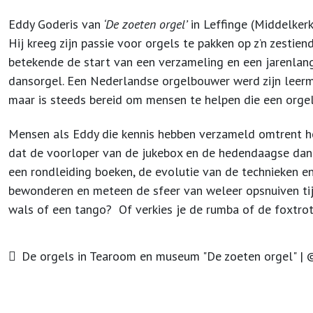
Eddy Goderis van
‘De zoeten orgel’
in Leffinge (Middelkerk
Hij kreeg zijn passie voor orgels te pakken op z’n zesti
betekende de start van een verzameling en een jarenlan
dansorgel. Een Nederlandse orgelbouwer werd zijn leermee
maar is steeds bereid om mensen te helpen die een orge
Mensen als Eddy die kennis hebben verzameld omtrent h
dat de voorloper van de jukebox en de hedendaagse danci
een rondleiding boeken, de evolutie van de technieken 
bewonderen en meteen de sfeer van weleer opsnuiven tijd
wals of een tango? Of verkies je de rumba of de foxtro
De orgels in Tearoom en museum "De zoeten orgel" | 