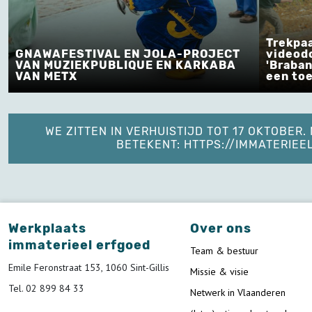
Trekpaard
GNAWAFESTIVAL EN JOLA-PROJECT
videodocu
VAN MUZIEKPUBLIQUE EN KARKABA
'Brabants
VAN METX
een toeko
WE ZITTEN IN VERHUISTIJD TOT 17 OKTOBER
BETEKENT: HTTPS://IMMATERIE
Werkplaats
Over ons
immaterieel erfgoed
Team & bestuur
Emile Feronstraat 153, 1060 Sint-Gillis
Missie & visie
Tel. 02 899 84 33
Netwerk in Vlaanderen