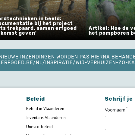
technieken in beeld:
mentatie bij het project
 trekpaard, samen erfgoed
Artikel: Hoe de ver
mst geven'
het pompboren bor
. NIEUWE INZENDINGEN WORDEN PAS HIERNA BEHAND
ELERFGOED.BE/NL/INSPIRATIE/WIJ-VERHUIZEN-ZO-
Beleid
Schrijf je
Beleid in Vlaanderen
Voornaam
Inventaris Vlaanderen
Unesco-beleid