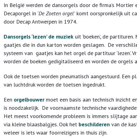
In België werden de dansorgels door de firma’s Mortier 
Decaporgel in '
De Zoeten orgel'
komt oorspronkelijk uit 
door Decap Antwerpen in 1974.
Dansorgels ‘lezen’ de muziek
uit ‘boeken’, de partiture
gaatjes die in dun karton worden geslagen. De verschil
systeem van gaatjes kan het orgel de partituur ‘lezen’. 
worden de boeken gedigitaliseerd en worden de orgels 
Ook de toetsen worden pneumatisch aangestuurd. Een pl
van luchtdruk worden de toetsen ingedrukt.
Een
orgelbouwer
moet een basis aan technisch inzicht e
is noodzakelijk. De voornaamste technische vaardighede
Het meest voorkomende probleem is immers slijtage aan 
via kleine blaasbalgjes. Ook het
beschilderen
van de kast 
weleer is iets waar foorreizigers in thuis zijn.