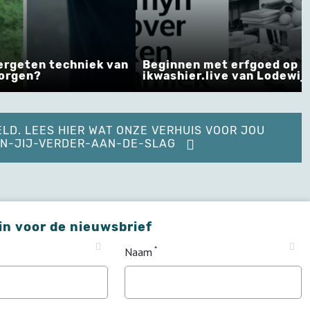
geten techniek van
Beginnen met erfgoed op
gen?
ikwashier.live van Lodewijk D
ELD. LEES HIER WAT ONZE VERHUIS VOOR JOU
KAN-JIJ-VERDER-AAN-DE-SLAG
 in voor de nieuwsbrief
Naam