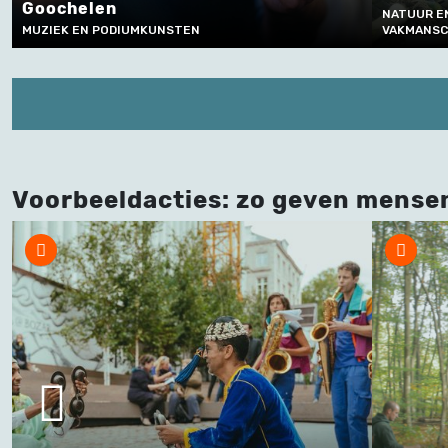
helen
NATUUR EN LANDBOUW
K EN PODIUMKUNSTEN
VAKMANSCHAP EN TE
Voorbeeldacties: zo geven mense