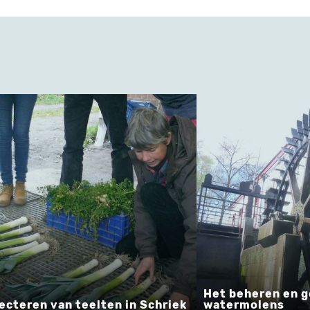
Het beheren en gebruike
 van teelten in Schriek
watermolens