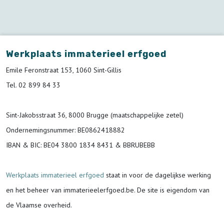
Werkplaats immaterieel erfgoed
Emile Feronstraat 153, 1060 Sint-Gillis
Tel. 02 899 84 33
Sint-Jakobsstraat 36, 8000 Brugge (maatschappelijke zetel)
Ondernemingsnummer
: BE0862418882
IBAN & BIC:
BE04 3800 1834 8431 & BBRUBEBB
Werkplaats immaterieel erfgoed
staat in voor de
dagelijkse werking
en het beheer van immaterieelerfgoed.be.
De site is eigendom van
de Vlaamse overheid.