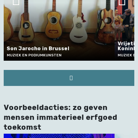
Vrijetijdstheater s
ho in Brussel
Koninklijke Toneel
PODIUMKUNSTEN
MUZIEK EN PODIUMKUNSTE
Voorbeeldacties: zo geven
mensen immaterieel erfgoed
toekomst