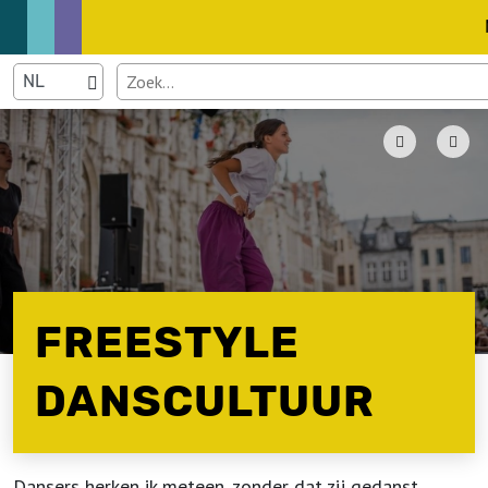
FREESTYLE
DANSCULTUUR
Dansers herken ik meteen, zonder dat zij gedanst