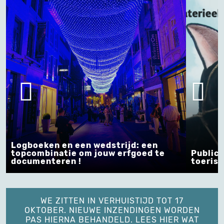
boeken en een wedstrijd: een
combinatie om jouw erfgoed te
Publicatie: I
umenteren !
toeristische
WE ZITTEN IN VERHUISTIJD TOT 17
OKTOBER. NIEUWE INZENDINGEN WORDEN
PAS HIERNA BEHANDELD. LEES HIER WAT