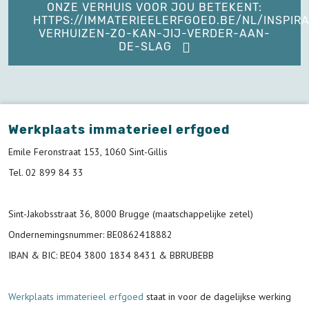
ONZE VERHUIS VOOR JOU BETEKENT:
HTTPS://IMMATERIEELERFGOED.BE/NL/INSPIRA
VERHUIZEN-ZO-KAN-JIJ-VERDER-AAN-
DE-SLAG
Werkplaats immaterieel erfgoed
Emile Feronstraat 153, 1060 Sint-Gillis
Tel. 02 899 84 33
Sint-Jakobsstraat 36, 8000 Brugge (maatschappelijke zetel)
Ondernemingsnummer
: BE0862418882
IBAN & BIC:
BE04 3800 1834 8431 & BBRUBEBB
Werkplaats immaterieel erfgoed
staat in voor de
dagelijkse werking