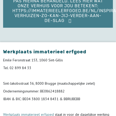
PAS HIERNA BEHANDELD. LEES HIER WAT
ONZE VERHUIS VOOR JOU BETEKENT:
HTTPS://IMMATERIEELERFGOED.BE/NL/INSPIRA
VERHUIZEN-ZO-KAN-JIJ-VERDER-AAN-
DE-SLAG
Werkplaats immaterieel erfgoed
Emile Feronstraat 153, 1060 Sint-Gillis
Tel. 02 899 84 33
Sint-Jakobsstraat 36, 8000 Brugge (maatschappelijke zetel)
Ondernemingsnummer
: BE0862418882
IBAN & BIC:
BE04 3800 1834 8431 & BBRUBEBB
Werkplaats immaterieel erfgoed
staat in voor de
dagelijkse werking