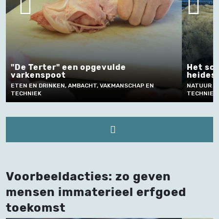
"De Terter" een opgevulde
Het sc
varkenspoot
heides
ETEN EN DRINKEN, AMBACHT, VAKMANSCHAP EN
NATUUR E
TECHNIEK
TECHNIEK
Voorbeeldacties: zo geven
mensen immaterieel erfgoed
toekomst