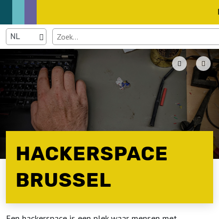
HACKERSPACE
BRUSSEL
Een hackerspace is een plek waar mensen met