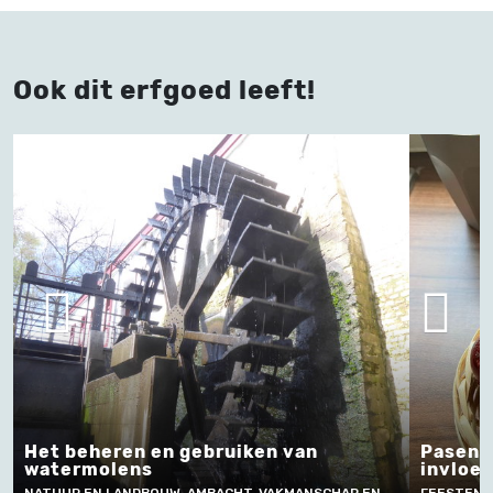
Ook dit erfgoed leeft!
Het beheren en gebruiken van
Pasen 
watermolens
invloe
NATUUR EN LANDBOUW, AMBACHT, VAKMANSCHAP EN
FEESTEN, 