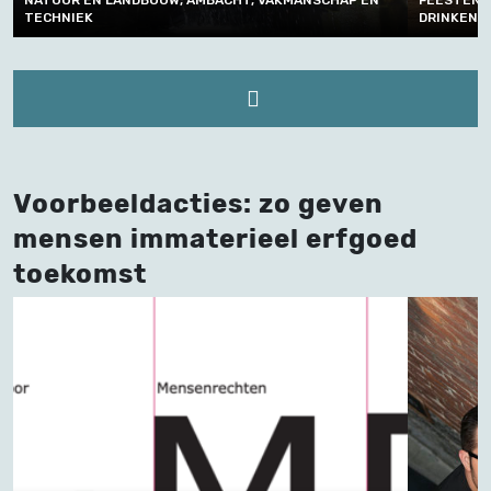
TECHNIEK
DRINKEN,
Voorbeeldacties: zo geven
mensen immaterieel erfgoed
toekomst