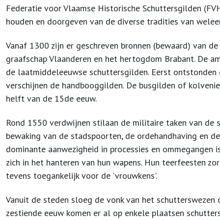
Federatie voor Vlaamse Historische Schuttersgilden (FVH
houden en doorgeven van de diverse tradities van weleer
Vanaf 1300 zijn er geschreven bronnen (bewaard) van de i
graafschap Vlaanderen en het hertogdom Brabant. De amb
de laatmiddeleeuwse schuttersgilden. Eerst ontstonden de
verschijnen de handbooggilden. De busgilden of kolveni
helft van de 15de eeuw.
Rond 1550 verdwijnen stilaan de militaire taken van de sc
bewaking van de stadspoorten, de ordehandhaving en de 
dominante aanwezigheid in processies en ommegangen is 
zich in het hanteren van hun wapens. Hun teerfeesten z
tevens toegankelijk voor de 'vrouwkens'.
Vanuit de steden sloeg de vonk van het schutterswezen o
zestiende eeuw komen er al op enkele plaatsen schuttersg