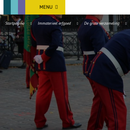
MENU
Startpagina
Immaterieel erfgoed
De grote verzameling