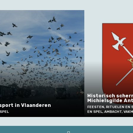
sch schermen bij de Sint-
lsgilde Antwerpen
Belleman van Ou
RITUELEN EN SOCIALE GEBRUIKEN, SPORT
VERTELLEN EN TAALGEBR
AMBACHT, VAKMANSCHAP EN TECHNIEK
SOCIALE GEBRUIKEN