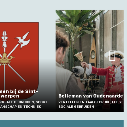
denaarde
Het uitblazen van kaarsjes
verjaardagstaart
UIK , FEESTEN, RITUELEN EN
FEESTEN, RITUELEN EN SOCIALE GEBR